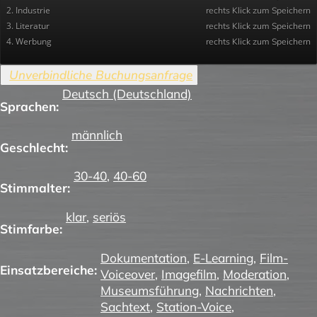
2. Industrie
rechts Klick zum Speichern
3. Literatur
rechts Klick zum Speichern
4. Werbung
rechts Klick zum Speichern
Deutsch (Deutschland)
Sprachen:
männlich
Geschlecht:
30-40
,
40-60
Stimmalter:
klar
,
seriös
Stimfarbe:
Dokumentation
,
E-Learning
,
Film-
Einsatzbereiche:
Voiceover
,
Imagefilm
,
Moderation
,
Museumsführung
,
Nachrichten
,
Sachtext
,
Station-Voice
,