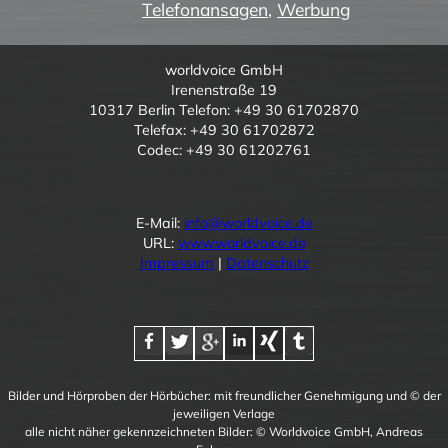
Telefonansagen
,
Werbung
worldvoice GmbH
Irenenstraße 19
10317 Berlin Telefon: +49 30 61702870
Telefax: +49 30 61702872
Codec: +49 30 61202761
E-Mail:
info@worldvoice.de
URL:
www.worldvoice.de
Impressum
|
Datenschutz
Bilder und Hörproben der Hörbücher: mit freundlicher Genehmigung und © der
jeweiligen Verlage
alle nicht näher gekennzeichneten Bilder: © Worldvoice GmbH, Andreas