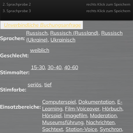
2. Sprachprobe 2
rechts Klick zum Speichern
3. Sprachprobe 3
rechts Klick zum Speichern
Russisch
,
Russisch (Russland)
,
Russisch
Sprachen:
(Ukraine)
,
Ukrainisch
weiblich
Geschlecht:
15-30
,
30-40
,
40-60
Stimmalter:
seriös
,
tief
Stimfarbe:
Computerspiel
,
Dokumentation
,
E-
Einsatzbereiche:
Learning
,
Film-Voiceover
,
Hörbuch
,
Hörspiel
,
Imagefilm
,
Moderation
,
Museumsführung
,
Nachrichten
,
Sachtext
,
Station-Voice
,
Synchron
,