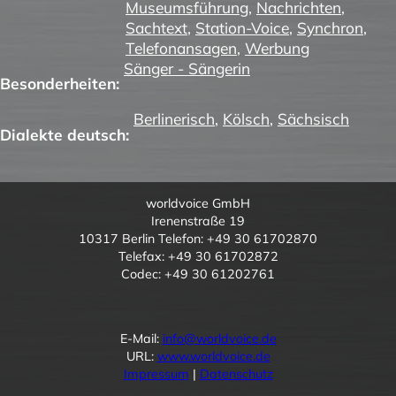
Museumsführung
,
Nachrichten
,
Sachtext
,
Station-Voice
,
Synchron
,
Telefonansagen
,
Werbung
Sänger - Sängerin
Besonderheiten:
Berlinerisch
,
Kölsch
,
Sächsisch
Dialekte deutsch:
worldvoice GmbH
Irenenstraße 19
10317 Berlin Telefon: +49 30 61702870
Telefax: +49 30 61702872
Codec: +49 30 61202761
E-Mail:
info@worldvoice.de
URL:
www.worldvoice.de
Impressum
|
Datenschutz