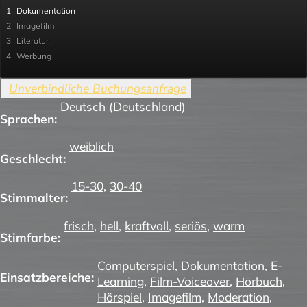
1
Dokumentation
2
Imagefilm
3
Literatur
4
Werbung
Deutsch (Deutschland)
Sprachen:
weiblich
Geschlecht:
15-30
,
30-40
Stimmalter:
frisch
,
hell
,
kraftvoll
,
seriös
,
warm
Stimfarbe:
Computerspiel
,
Dokumentation
,
E-
Einsatzbereiche:
Learning
,
Film-Voiceover
,
Hörbuch
,
Hörspiel
,
Imagefilm
,
Moderation
,