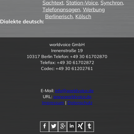
Sachtext
,
Station-Voice
,
Synchron
,
Telefonansagen
,
Werbung
Berlinerisch
,
Kölsch
Dialekte deutsch:
worldvoice GmbH
Irenenstraße 19
10317 Berlin Telefon: +49 30 61702870
Telefax: +49 30 61702872
Codec: +49 30 61202761
E-Mail:
info@worldvoice.de
URL:
www.worldvoice.de
Impressum
|
Datenschutz