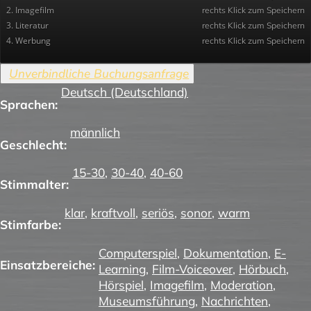
2. Imagefilm
rechts Klick zum Speichern
3. Literatur
rechts Klick zum Speichern
4. Werbung
rechts Klick zum Speichern
Deutsch (Deutschland)
Sprachen:
männlich
Geschlecht:
15-30
,
30-40
,
40-60
Stimmalter:
klar
,
kraftvoll
,
seriös
,
sonor
,
warm
Stimfarbe:
Computerspiel
,
Dokumentation
,
E-
Einsatzbereiche:
Learning
,
Film-Voiceover
,
Hörbuch
,
Hörspiel
,
Imagefilm
,
Moderation
,
Museumsführung
,
Nachrichten
,