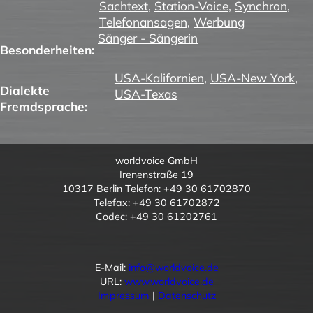
Sachtext
,
Station-Voice
,
Synchron
,
Telefonansagen
,
Werbung
Sänger - Sängerin
Besonderheiten:
USA-Kalifornien
,
USA-New York
,
Dialekte
USA-Texas
Fremdsprache:
worldvoice GmbH
Irenenstraße 19
10317 Berlin Telefon: +49 30 61702870
Telefax: +49 30 61702872
Codec: +49 30 61202761
E-Mail:
info@worldvoice.de
URL:
www.worldvoice.de
Impressum
|
Datenschutz