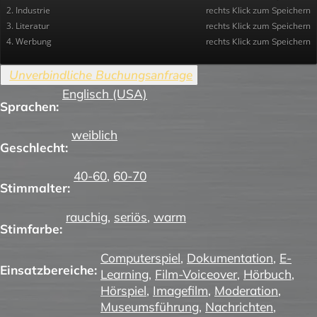
2. Industrie
rechts Klick zum Speichern
3. Literatur
rechts Klick zum Speichern
4. Werbung
rechts Klick zum Speichern
Englisch (USA)
Sprachen:
weiblich
Geschlecht:
40-60
,
60-70
Stimmalter:
rauchig
,
seriös
,
warm
Stimfarbe:
Computerspiel
,
Dokumentation
,
E-
Einsatzbereiche:
Learning
,
Film-Voiceover
,
Hörbuch
,
Hörspiel
,
Imagefilm
,
Moderation
,
Museumsführung
,
Nachrichten
,