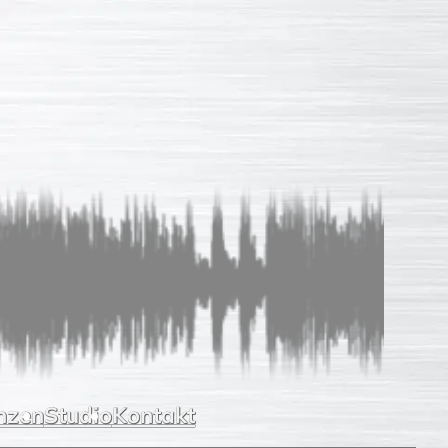
Sprachaufnahmen
So einfach
Unverb. Anfrage
Leistungen
Referenzen
Studio
Kontakt
nzen
Studio
Kontakt