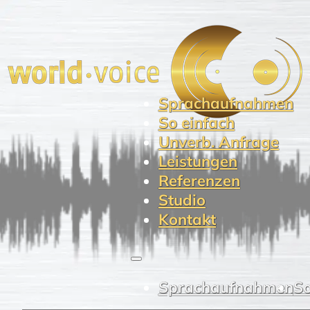
Sprachaufnahmen
So einfach
Unverb. Anfrage
Leistungen
Referenzen
Studio
Kontakt
Sprachaufnahmen
So