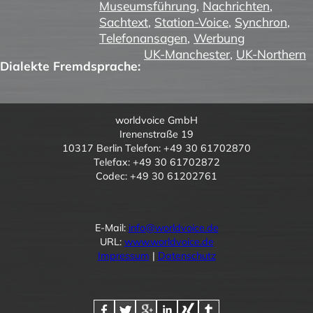
Museumsführung
,
Nachrichten
,
Sachtext
,
Station-Voice
,
Synchron
,
Telefonansagen
,
Werbung
UK-Manchester
,
UK-Northern
Dialekte Fremdsprache:
worldvoice GmbH
Irenenstraße 19
10317 Berlin Telefon: +49 30 61702870
Telefax: +49 30 61702872
Codec: +49 30 61202761
E-Mail:
info@worldvoice.de
URL:
www.worldvoice.de
Impressum
|
Datenschutz