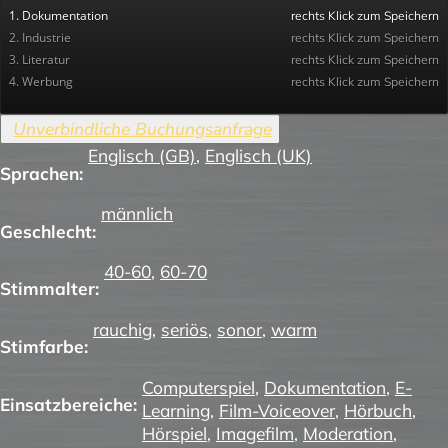
1. Dokumentation
rechts Klick zum Speichern
2. Industrie
rechts Klick zum Speichern
3. Literatur
rechts Klick zum Speichern
4. Werbung
rechts Klick zum Speichern
Englisch (GB)
,
Englisch (UK)
Sprachen:
männlich
Geschlecht:
40-60
,
60-70
Stimmalter:
rauchig
,
seriös
,
sonor
,
warm
Stimfarbe:
Computerspiel
,
Dokumentation
,
E-
Einsatzbereiche:
Learning
,
Film-Voiceover
,
Hörbuch
,
Hörspiel
,
Imagefilm
,
Moderation
,