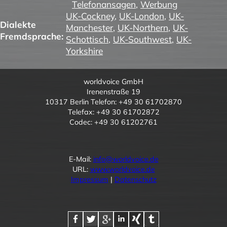
Telefonansagen
,
Werbung
UK-Cockney
,
UK-London
,
UK-
Dialekte
Manchester
,
UK-Northern
,
UK-
Fremdsprache:
Schottisch
,
UK-Southwest
,
UK-
Yorkshire
worldvoice GmbH
Irenenstraße 19
10317 Berlin Telefon: +49 30 61702870
Telefax: +49 30 61702872
Codec: +49 30 61202761
E-Mail:
info@worldvoice.de
URL:
www.worldvoice.de
Impressum
|
Datenschutz