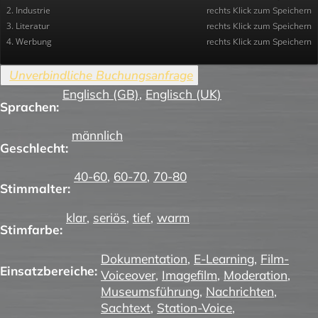
2. Industrie
rechts Klick zum Speichern
3. Literatur
rechts Klick zum Speichern
4. Werbung
rechts Klick zum Speichern
Englisch (GB)
,
Englisch (UK)
Sprachen:
männlich
Geschlecht:
40-60
,
60-70
,
70-80
Stimmalter:
klar
,
seriös
,
tief
,
warm
Stimfarbe:
Dokumentation
,
E-Learning
,
Film-
Einsatzbereiche:
Voiceover
,
Imagefilm
,
Moderation
,
Museumsführung
,
Nachrichten
,
Sachtext
,
Station-Voice
,