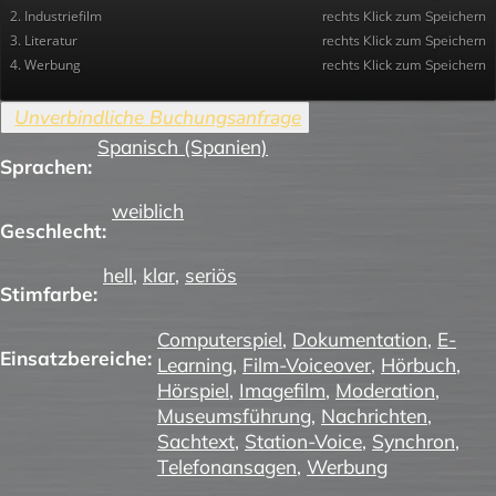
2. Industriefilm
rechts Klick zum Speichern
3. Literatur
rechts Klick zum Speichern
4. Werbung
rechts Klick zum Speichern
Spanisch (Spanien)
Sprachen:
weiblich
Geschlecht:
hell
,
klar
,
seriös
Stimfarbe:
Computerspiel
,
Dokumentation
,
E-
Einsatzbereiche:
Learning
,
Film-Voiceover
,
Hörbuch
,
Hörspiel
,
Imagefilm
,
Moderation
,
Museumsführung
,
Nachrichten
,
Sachtext
,
Station-Voice
,
Synchron
,
Telefonansagen
,
Werbung