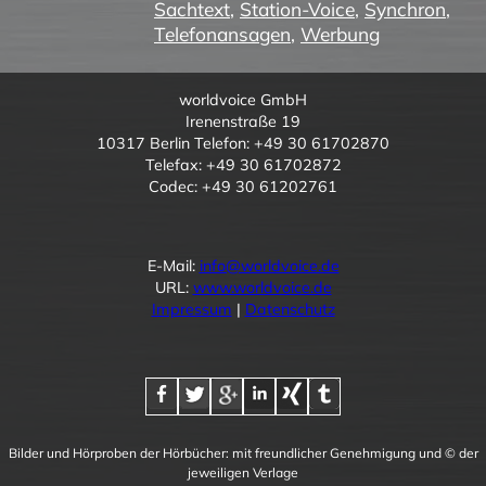
Sachtext
,
Station-Voice
,
Synchron
,
Telefonansagen
,
Werbung
worldvoice GmbH
Irenenstraße 19
10317 Berlin Telefon: +49 30 61702870
Telefax: +49 30 61702872
Codec: +49 30 61202761
E-Mail:
info@worldvoice.de
URL:
www.worldvoice.de
Impressum
|
Datenschutz
Bilder und Hörproben der Hörbücher: mit freundlicher Genehmigung und © der
jeweiligen Verlage