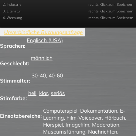
2. Industrie
rechts Klick zum Speichern
3. Literatur
rechts Klick zum Speichern
4. Werbung
rechts Klick zum Speichern
Englisch (USA)
Sprachen:
männlich
Geschlecht:
30-40
,
40-60
Stimmalter:
hell
,
klar
,
seriös
Stimfarbe:
Computerspiel
,
Dokumentation
,
E-
Einsatzbereiche:
Learning
,
Film-Voiceover
,
Hörbuch
,
Hörspiel
,
Imagefilm
,
Moderation
,
Museumsführung
,
Nachrichten
,