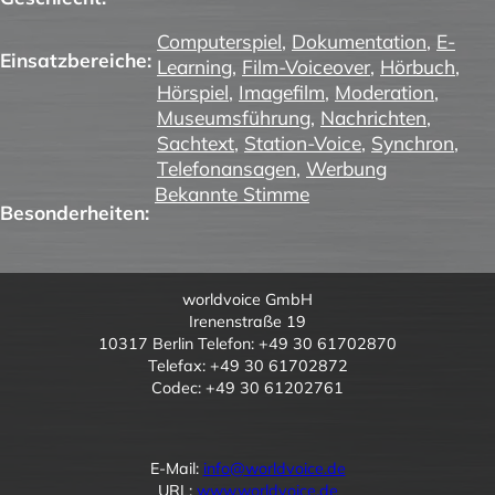
Computerspiel
,
Dokumentation
,
E-
Einsatzbereiche:
Learning
,
Film-Voiceover
,
Hörbuch
,
Hörspiel
,
Imagefilm
,
Moderation
,
Museumsführung
,
Nachrichten
,
Sachtext
,
Station-Voice
,
Synchron
,
Telefonansagen
,
Werbung
Bekannte Stimme
Besonderheiten:
worldvoice GmbH
Irenenstraße 19
10317 Berlin Telefon: +49 30 61702870
Telefax: +49 30 61702872
Codec: +49 30 61202761
E-Mail:
info@worldvoice.de
URL:
www.worldvoice.de