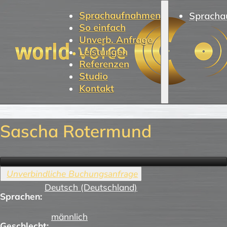
Sprachaufnahmen
Spracha
So einfach
Unverb. Anfrage
Leistungen
Referenzen
Studio
Kontakt
Sascha Rotermund
Deutsch (Deutschland)
Sprachen:
männlich
Geschlecht: