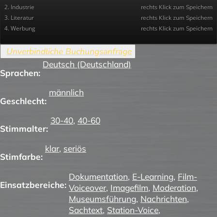
2. Industrie
rechts Klick zum Speichern
3. Literatur
rechts Klick zum Speichern
4. Werbung
rechts Klick zum Speichern
Deutsch (Deutschland)
Sprachen:
männlich
Geschlecht:
30-40
,
40-60
Stimmalter:
klar
,
seriös
Stimfarbe:
Dokumentation
,
E-Learning
,
Film-
Einsatzbereiche:
Voiceover
,
Imagefilm
,
Moderation
,
Museumsführung
,
Nachrichten
,
Sachtext
,
Station-Voice
,