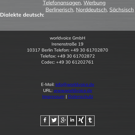
Telefonansagen
,
Werbung
Berlinerisch
,
Norddeutsch
,
Sächsisch
Dialekte deutsch:
worldvoice GmbH
Irenenstraße 19
10317 Berlin Telefon: +49 30 61702870
Telefax: +49 30 61702872
Codec: +49 30 61202761
E-Mail:
info@worldvoice.de
URL:
www.worldvoice.de
Impressum
|
Datenschutz