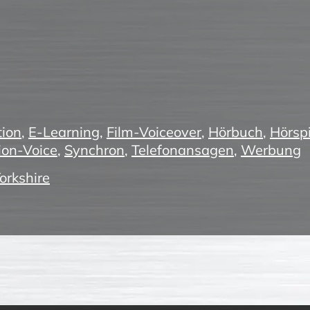
ion
,
E-Learning
,
Film-Voiceover
,
Hörbuch
,
Hörspi
ion-Voice
,
Synchron
,
Telefonansagen
,
Werbung
orkshire