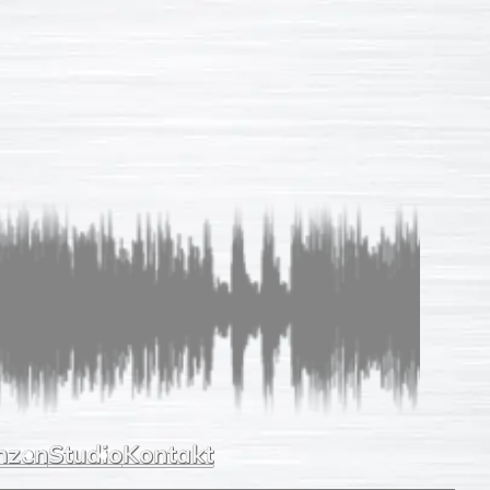
Sprachaufnahmen
So einfach
Unverb. Anfrage
Leistungen
Referenzen
Studio
Kontakt
nzen
Studio
Kontakt