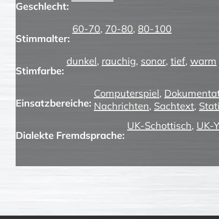
Geschlecht:
60-70
,
70-80
,
80-100
Stimmalter:
dunkel
,
rauchig
,
sonor
,
tief
,
warm
Stimfarbe:
Computerspiel
,
Dokumentat
Einsatzbereiche:
Nachrichten
,
Sachtext
,
Stat
UK-Schottisch
,
UK-Y
Dialekte Fremdsprache: