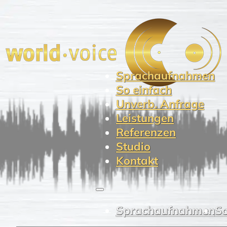
Sprachaufnahmen
So einfach
Unverb. Anfrage
Leistungen
Referenzen
Studio
Kontakt
Sprachaufnahmen
So