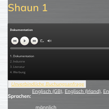
Shaun 1
Dokumentation
1. Dokumentation
2. Industrie
3. Literatur
4. Werbung
Englisch (GB)
,
Englisch (Irland)
,
En
Sprachen:
männlich