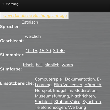
1
Werbung
Estnisch
Sprachen:
weiblich
Geschlecht:
10-15
,
15-30
,
30-40
Stimmalter:
frisch
,
hell
,
sinnlich
,
warm
Stimfarbe:
Computerspiel
,
Dokumentation
,
E-
Einsatzbereiche:
Learning
,
Film-Voiceover
,
Hörbuch
,
Hörspiel
,
Imagefilm
,
Moderation
,
Museumsführung
,
Nachrichten
,
Sachtext
,
Station-Voice
,
Synchron
,
Telefonansagen
,
Werbung