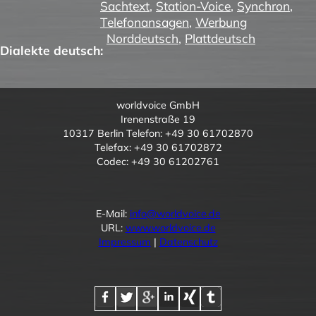
Sachtext
,
Station-Voice
,
Synchron
,
Telefonansagen
,
Werbung
Norddeutsch
,
Plattdeutsch
Dialekte deutsch:
worldvoice GmbH
Irenenstraße 19
10317 Berlin Telefon: +49 30 61702870
Telefax: +49 30 61702872
Codec: +49 30 61202761
E-Mail:
info@worldvoice.de
URL:
www.worldvoice.de
Impressum
|
Datenschutz