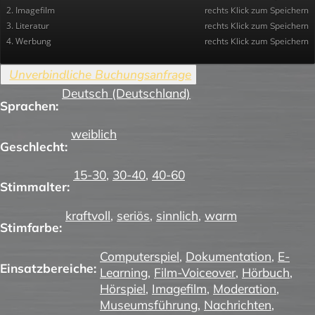
2. Imagefilm
rechts Klick zum Speichern
3. Literatur
rechts Klick zum Speichern
4. Werbung
rechts Klick zum Speichern
Deutsch (Deutschland)
Sprachen:
weiblich
Geschlecht:
15-30
,
30-40
,
40-60
Stimmalter:
kraftvoll
,
seriös
,
sinnlich
,
warm
Stimfarbe:
Computerspiel
,
Dokumentation
,
E-
Einsatzbereiche:
Learning
,
Film-Voiceover
,
Hörbuch
,
Hörspiel
,
Imagefilm
,
Moderation
,
Museumsführung
,
Nachrichten
,