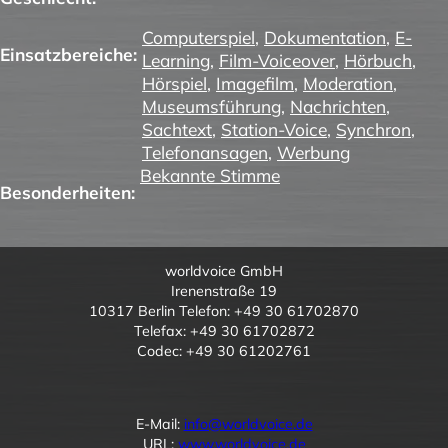
Computerspiel
,
Dokumentation
,
E-
Einsatzbereiche:
Learning
,
Film-Voiceover
,
Hörbuch
,
Hörspiel
,
Imagefilm
,
Moderation
,
Museumsführung
,
Nachrichten
,
Sachtext
,
Station-Voice
,
Synchron
,
Telefonansagen
,
Werbung
Bekannte Stimme
Besonderheiten:
worldvoice GmbH
Irenenstraße 19
10317 Berlin Telefon: +49 30 61702870
Telefax: +49 30 61702872
Codec: +49 30 61202761
E-Mail:
info@worldvoice.de
URL:
www.worldvoice.de