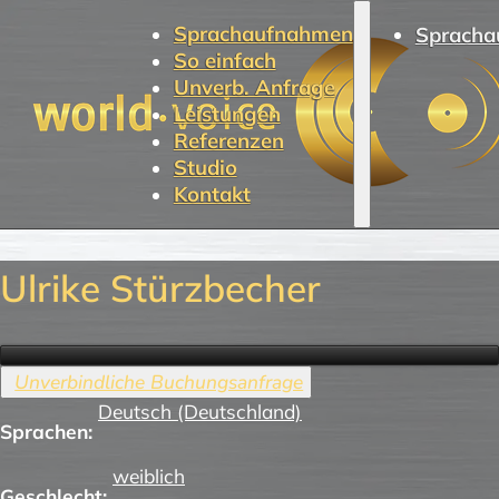
Sprachaufnahmen
Spracha
So einfach
Unverb. Anfrage
Leistungen
Referenzen
Studio
Kontakt
Ulrike Stürzbecher
Deutsch (Deutschland)
Sprachen:
weiblich
Geschlecht: