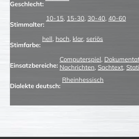
Geschlecht:
10-15
,
15-30
,
30-40
,
40-60
Stimmalter:
hell
,
hoch
,
klar
,
seriös
Stimfarbe:
Computerspiel
,
Dokumentat
Einsatzbereiche:
Nachrichten
,
Sachtext
,
Stat
Rheinhessisch
Dialekte deutsch: