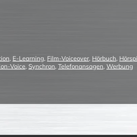
ion
,
E-Learning
,
Film-Voiceover
,
Hörbuch
,
Hörspi
ion-Voice
,
Synchron
,
Telefonansagen
,
Werbung