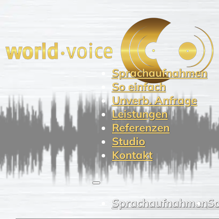
Sprachaufnahmen
So einfach
Unverb. Anfrage
Leistungen
Referenzen
Studio
Kontakt
Sprachaufnahmen
So