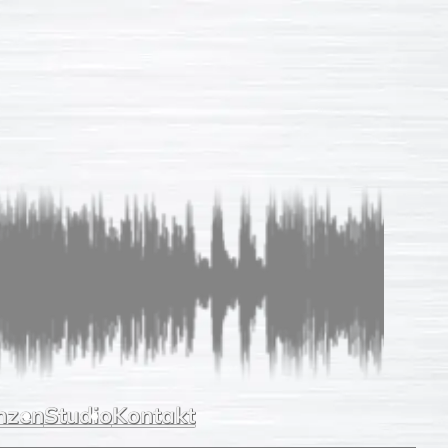
Sprachaufnahmen
So einfach
Unverb. Anfrage
Leistungen
Referenzen
Studio
Kontakt
nzen
Studio
Kontakt