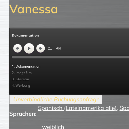
Vanessa
Dokumentation
1. Dokumentation
2. Imagefilm
3. Literatur
4. Werbung
Spanisch (Lateinamerika alle)
,
Spa
Sprachen:
weiblich