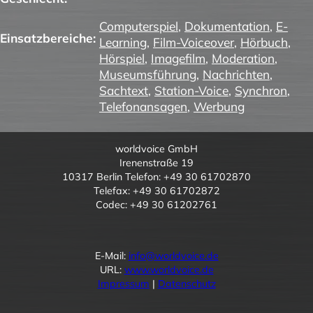
Computerspiel
,
Dokumentation
,
E-
Einsatzbereiche:
Learning
,
Film-Voiceover
,
Hörbuch
,
Hörspiel
,
Imagefilm
,
Moderation
,
Museumsführung
,
Nachrichten
,
Sachtext
,
Station-Voice
,
Synchron
,
Telefonansagen
,
Werbung
worldvoice GmbH
Irenenstraße 19
10317 Berlin Telefon: +49 30 61702870
Telefax: +49 30 61702872
Codec: +49 30 61202761
E-Mail:
info@worldvoice.de
URL:
www.worldvoice.de
Impressum
|
Datenschutz