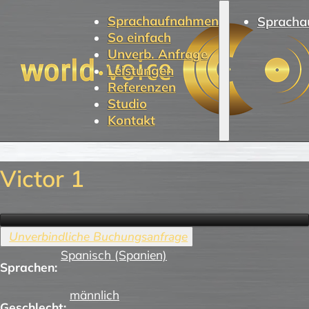
Sprachaufnahmen
Spracha
So einfach
Unverb. Anfrage
Leistungen
Referenzen
Studio
Kontakt
Victor 1
Spanisch (Spanien)
Sprachen:
männlich
Geschlecht: