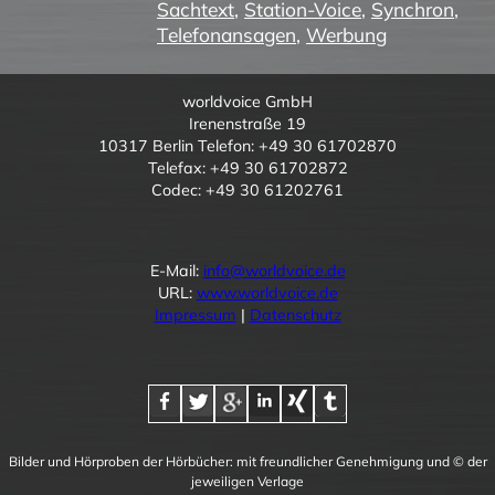
Sachtext
,
Station-Voice
,
Synchron
,
Telefonansagen
,
Werbung
worldvoice GmbH
Irenenstraße 19
10317 Berlin Telefon: +49 30 61702870
Telefax: +49 30 61702872
Codec: +49 30 61202761
E-Mail:
info@worldvoice.de
URL:
www.worldvoice.de
Impressum
|
Datenschutz
Bilder und Hörproben der Hörbücher: mit freundlicher Genehmigung und © der
jeweiligen Verlage