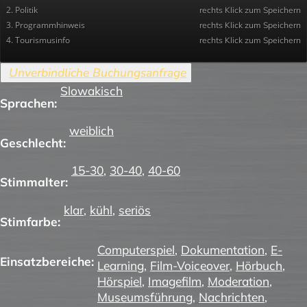
2. Politik
rechts Klick zum Speichern
3. Programmhinweis
rechts Klick zum Speichern
4. Tourismusinfo
rechts Klick zum Speichern
Slowakisch
Sprachen:
weiblich
Geschlecht:
15-30
,
30-40
,
40-60
Stimmalter:
klar
,
kühl
,
seriös
Stimfarbe:
Computerspiel
,
Dokumentation
,
E-
Einsatzbereiche:
Learning
,
Film-Voiceover
,
Hörbuch
,
Hörspiel
,
Imagefilm
,
Moderation
,
Museumsführung
,
Nachrichten
,